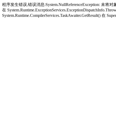
程序发生错误,错误消息:System.NullReferenceException: 未将对象引
在 System.Runtime.ExceptionServices.ExceptionDispatchInfo.Thro
System.Runtime.CompilerServices.TaskAwaiter.GetResult() 在 Super