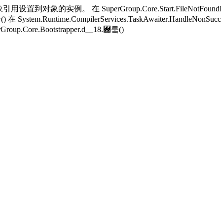
用设置到对象的实例。 在 SuperGroup.Core.Start.FileNotFoundH
w() 在 System.Runtime.CompilerServices.TaskAwaiter.HandleNonSucc
Group.Core.Bootstrapper.
d__18.＀뤀()